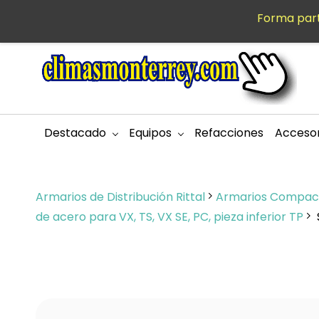
Saltar al
Forma part
MXN
contenido
principal
Destacado
Equipos
Refacciones
Accesor
Armarios de Distribución Rittal
Armarios Compact
de acero para VX, TS, VX SE, PC, pieza inferior TP