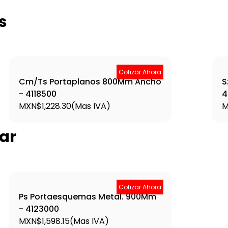
s
Cotizar Ahora
Cm/Ts Portaplanos 800Mm Ancho
S
- 4118500
4
MXN$1,228.30
(Mas IVA)
M
ar
Cotizar Ahora
Ps Portaesquemas Metal. 900Mm
- 4123000
MXN$1,598.15
(Mas IVA)