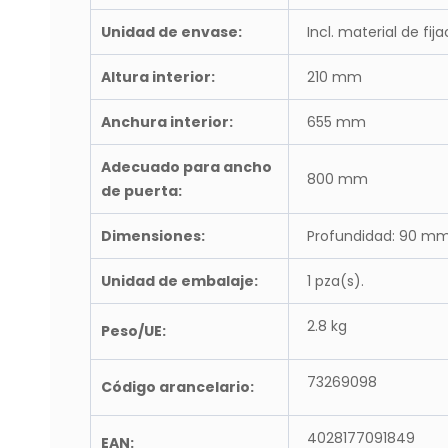
Unidad de envase:
Incl. material de fija
Altura interior:
210 mm
Anchura interior:
655 mm
Adecuado para ancho
800 mm
de puerta:
Dimensiones:
Profundidad: 90 m
Unidad de embalaje:
1 pza(s).
2.8 kg
Peso/UE:
73269098
Código arancelario:
4028177091849
EAN: