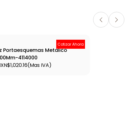
Cotizar Ahora
z Portaesquemas Metalico
Sz 
00Mm-4114000
500
XN$1,020.16
(Mas IVA)
MXN