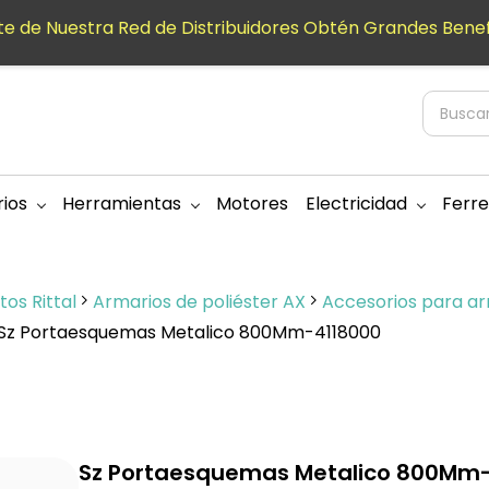
e de Nuestra Red de Distribuidores Obtén Grandes Benef
ios
Herramientas
Motores
Electricidad
Ferre
os Rittal
Armarios de poliéster AX
Accesorios para ar
Sz Portaesquemas Metalico 800Mm-4118000
Sz Portaesquemas Metalico 800Mm