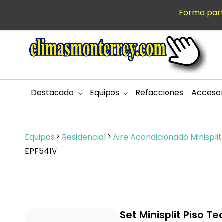
Saltar al
Forma part
MXN
contenido
principal
Destacado
Equipos
Refacciones
Accesor
Equipos
Residencial
Aire Acondicionado Minispli
EPF541V
Set Minisplit Piso T