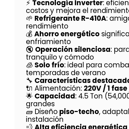
⚡
Tecnología Inverter
: efici
costos y mejora el rendimient
🌱
Refrigerante R-410A
: amig
rendimiento
💰
Ahorro energético
significa
enfriamiento
🔇
Operación silenciosa
: par
tranquilo y cómodo
🧊
Solo frío
: ideal para combat
temporadas de verano
🔧
Características destacad
🔌 Alimentación:
220V / 1 fase
🌟
Capacidad
: 4.5 Ton (54,0
grandes
🧱 Diseño
piso-techo
, adapta
instalación
💨
Alta eficiencia energética