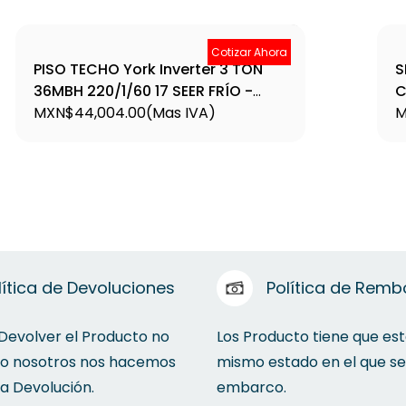
Cotizar Ahora
PISO TECHO York Inverter 3 TON
S
36MBH 220/1/60 17 SEER FRÍO -
C
CALOR - YFKE36BZTMCMORX
MXN$44,004.00
(Mas IVA)
V
M
T
lítica de Devoluciones
Política de Remb
 Devolver el Producto no
Los Producto tiene que est
to nosotros nos hacemos
mismo estado en el que se
la Devolución.
embarco.