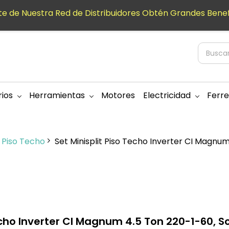
e de Nuestra Red de Distribuidores Obtén Grandes Benef
ios
Herramientas
Motores
Electricidad
Ferre
t Piso Techo
Set Minisplit Piso Techo Inverter CI Magnum
echo Inverter CI Magnum 4.5 Ton 220-1-60, Sol