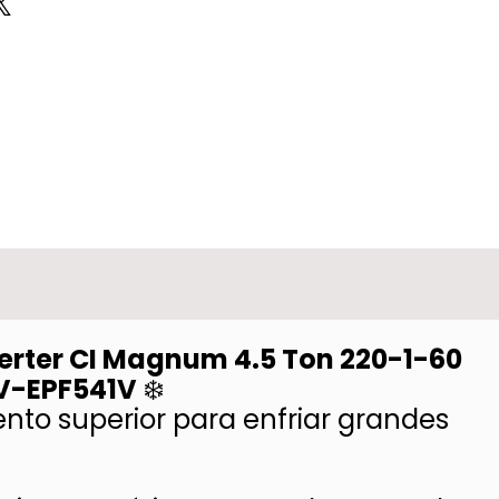
nverter CI Magnum 4.5 Ton 220-1-60
1V-EPF541V
❄️
ento superior para enfriar grandes