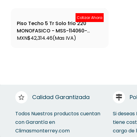
Cotizar Ahora
Piso Techo 5 Tr Solo frio 220
MONOFASICO - MSS-114060-
CFC216A
MXN$42,314.46
(Mas IVA)
Calidad Garantizada
Po
Todos Nuestros productos cuentan
Si deseas
con Garantía en
tiene cos
Climasmonterrey.com
cargo de 