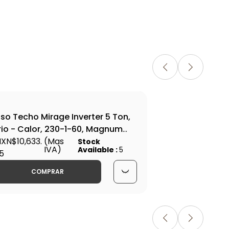
iso Techo Mirage Inverter 5 Ton,
Set
rio - Calor, 230-1-60, Magnum
Sol
eries - EPC601M
XN$10,633.
(Mas
YN
MXN
Stock
IVA)
Available :
5
5
YN
COMPRAR