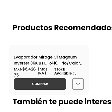
Productos Recomendado
Evaporador Mirage Ci Magnum
Inverter 36K BTU, R410, Frio/Calor,
220v Monofasico - EPC361M
MXN$6,428.
(Mas
Stock
IVA)
Available :
5
75
COMPRAR
También te puede interes