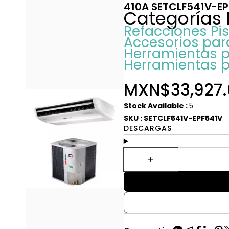
410A SETCLF541V-E
Categorías
Refacciones Pi
Accesorios par
Herramientas p
Herramientas 
MXN$33,927.
Stock Available :
5
SKU : SETCLF541V-EPF541V
DESCARGAS