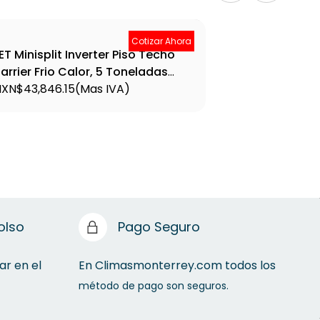
Cotizar Ahora
ET Minisplit Inverter Piso Techo
SET
arrier Frio Calor, 5 Toneladas
Yor
oltaje 220/1/60, 15.5 SEER, R-410A
XN$43,846.15
(Mas IVA)
220
MXN
ubería 3/4 3/8 - 53INQ603C-PT
YF
olso
Pago Seguro
ar en el
En Climasmonterrey.com todos los
método de pago son seguros.