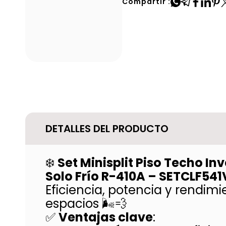
Compartir :
DETALLES DEL PRODUCTO
❄️
Set Minisplit Piso Techo I
Solo Frío R-410A – SETCLF54
Eficiencia, potencia y rendimi
espacios 🌬️💨
✅
Ventajas clave
: