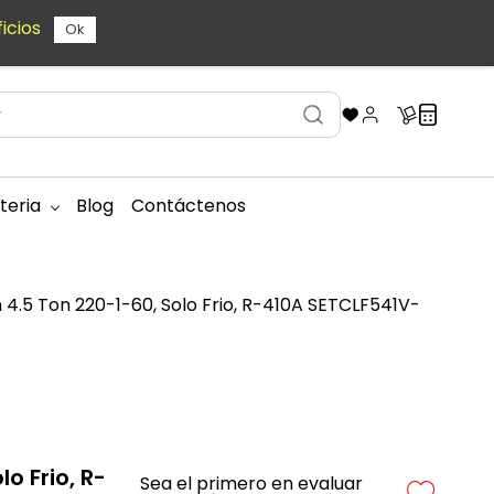
icios
Ok
teria
Blog
Contáctenos
 4.5 Ton 220-1-60, Solo Frio, R-410A SETCLF541V-
o Frio, R-
Sea el primero en evaluar