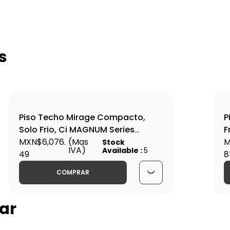
s
Piso Techo Mirage Compacto,
P
Solo Frio, Ci MAGNUM Series
F
EPF361V
MXN$6,076.
(Mas
S
M
Stock
IVA)
Available :
5
49
8
COMPRAR
ar