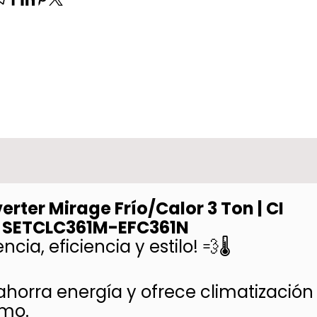
verter Mirage Frío/Calor 3 Ton | CI
 | SETCLC361M-EFC361N
ia, eficiencia y estilo! 💨🌡️
 ahorra energía y ofrece climatización
umo.