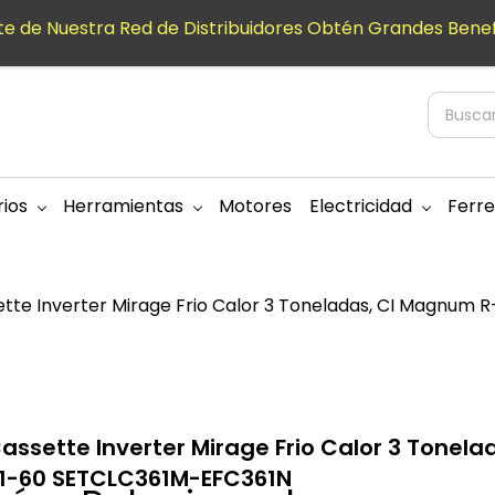
e de Nuestra Red de Distribuidores Obtén Grandes Benef
ios
Herramientas
Motores
Electricidad
Ferre
ette Inverter Mirage Frio Calor 3 Toneladas, CI Magnum
Cassette Inverter Mirage Frio Calor 3 Tonel
1-60 SETCLC361M-EFC361N