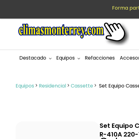
Saltar al
Forma part
MXN
contenido
principal
Destacado
Equipos
Refacciones
Accesor
Equipos
Residencial
Cassette
Set Equipo Cass
Set Equipo 
R-410A 220-