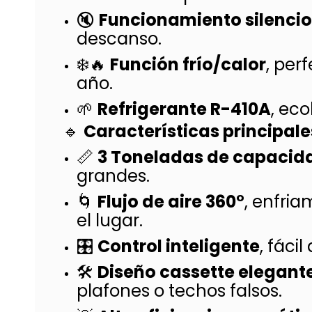
🔇
Funcionamiento silenci
descanso.
❄️🔥
Función frío/calor
, per
año.
🌱
Refrigerante R-410A
, ec
🔹
Características principale
📏
3 Toneladas de capacid
grandes.
🌀
Flujo de aire 360°
, enfri
el lugar.
🎛️
Control inteligente
, fáci
🛠️
Diseño cassette elegant
plafones o techos falsos.