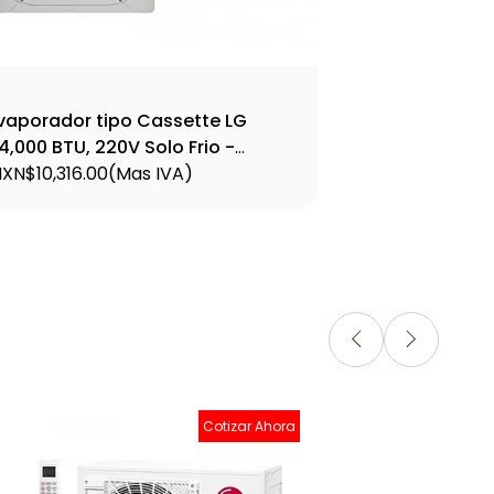
vaporador tipo Cassette LG
4,000 BTU, 220V Solo Frio -
TNQ30GPLA4
XN$10,316.00
(Mas IVA)
Cotizar Ahora
Set
Cas