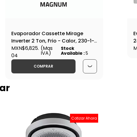
Evaporador Cassette Mirage
E
Inverter 2 Ton, Frio - Calor, 230-1-
2
60, Magnum Series - SETEFC241M
MXN$6,825.
(Mas
A
M
Stock
IVA)
Available :
5
04
COMPRAR
ar
Cotizar Ahora