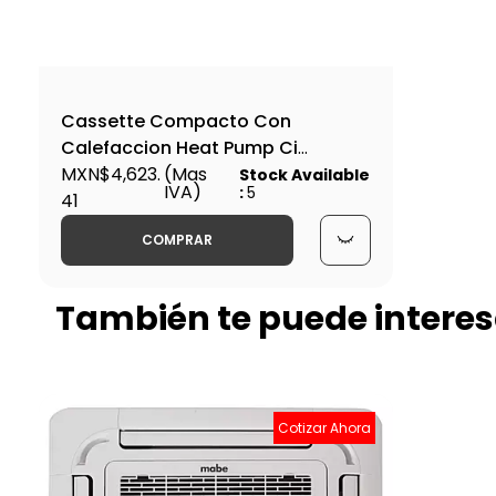
Cassette Compacto Con
Calefaccion Heat Pump Ci
MAGNUM Series 4 way-
MXN$4,623.
(Mas
Stock Available
IVA)
:
5
SETEFC181M o SETEFC181N
41
COMPRAR
También te puede interes
Cotizar Ahora