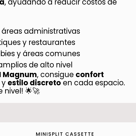
ca
, ayudando a reducir costos de
y áreas administrativas
tiques y restaurantes
obbies y áreas comunes
mplios de alto nivel
CI Magnum
, consigue
confort
y
estilo discreto
en cada espacio.
 nivel! 🌟🚀
MINISPLIT CASSETTE