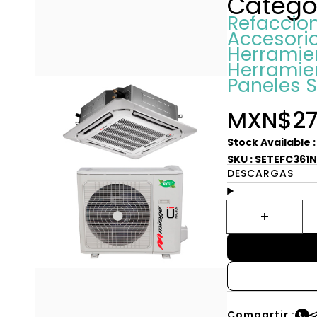
Catego
Refaccio
Accesorio
Herramien
Herramie
Paneles S
MXN$27
Stock Available 
SKU : SETEFC361
DESCARGAS
Compartir :