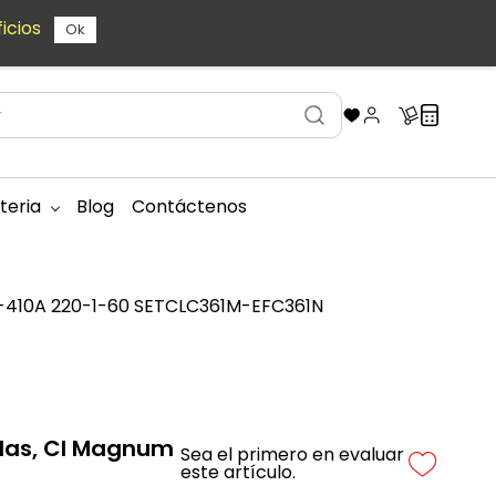
icios
Ok
teria
Blog
Contáctenos
 R-410A 220-1-60 SETCLC361M-EFC361N
adas, CI Magnum
Sea el primero en evaluar
este artículo.