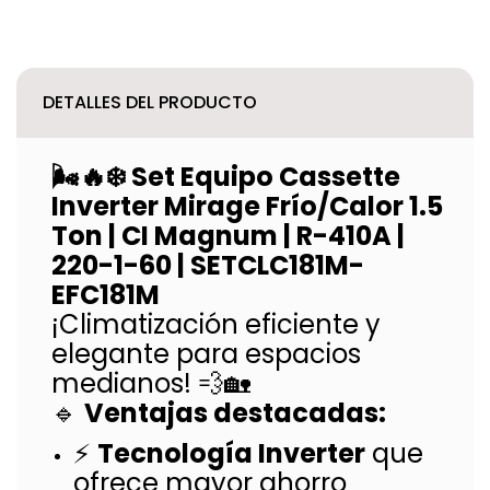
DETALLES DEL PRODUCTO
🌬️🔥❄️ Set Equipo Cassette
Inverter Mirage Frío/Calor 1.5
Ton | CI Magnum | R-410A |
220-1-60 | SETCLC181M-
EFC181M
¡Climatización eficiente y
elegante para espacios
medianos! 💨🏡
🔹
Ventajas destacadas:
⚡
Tecnología Inverter
que
ofrece mayor ahorro