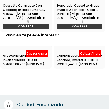
Cassette Compacto Con
Evaporador Cassette Mirage
Calefaccion Heat Pump Ci
Inverter 2 Ton, Frio - Calor,
(Mas
(Mas
Stock
Stock
MXN$4,6
MXN$6,8
MAGNUM Series 4 way-
230-1-60, Magnum Series -
IVA)
IVA)
Available :
Available :
23.41
25.04
SETEFC181M o SETEFC181N
SETEFC241M
5
5
COMPRAR
COMPRAR
También te puede interesar
Cotizar Ahora
Cotizar Ahora
Aire Acondicionado Cassete
Condensadora Tipo Cassette
Inverter 36000 BTUs (3
Redondo, Inverter LG 60K BTU
(Mas IVA)
(Mas IVA)
MXN$29,885.06
MXN$35,446.15
Toneladas) Frío Calor gas
220V Frio/Calor - AUUW60GH3
R410 220V Blanco Mabe -
CMI36HDBWCMIMXE1
Calidad Garantizada