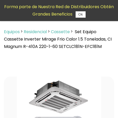
Saltar al
Forma parte de Nuestra Red de Distribuidores Obtén
contenido
Grandes Beneficios
principal
Ok
Equipos
Residencial
Cassette
Set Equipo
Cassette Inverter Mirage Frio Calor 1.5 Toneladas, CI
Magnum R-410A 220-1-60 SETCLC181N-EFC181M