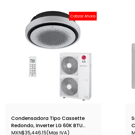
Cotizar Ahora
Condensadora Tipo Cassette
S
Redondo, Inverter LG 60K BTU
C
220V Frio/Calor - AUUW60GH3
MXN$35,446.15
(Mas IVA)
S
M