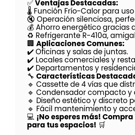
✅
Ventajas Destacadas:
🌡️ Función Frío-Calor para u
🔇 Operación silenciosa, perfe
💰 Ahorro energético gracias a
♻️ Refrigerante R-410a, amig
🏢
Aplicaciones Comunes:
✔️ Oficinas y salas de juntas.
✔️ Locales comerciales y rest
✔️ Departamentos y residenc
🔧
Características Destacad
🔹 Cassette de 4 vías que dis
🔹 Condensador compacto y de
🔹 Diseño estético y discreto 
🔹 Fácil mantenimiento y acces
💻
¡No esperes más! Compra e
para tus espacios!
🛒