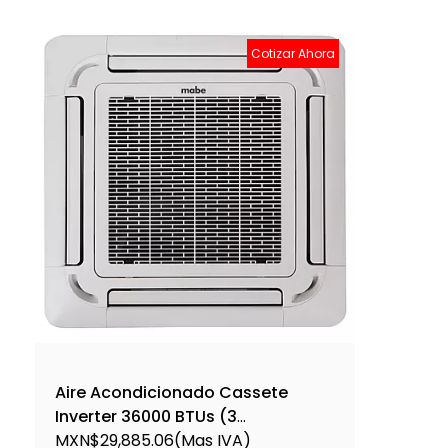
Cotizar Ahora
Aire Acondicionado Cassete
Inverter 36000 BTUs (3
Toneladas) Frío Calor gas R410
MXN$29,885.06
(Mas IVA)