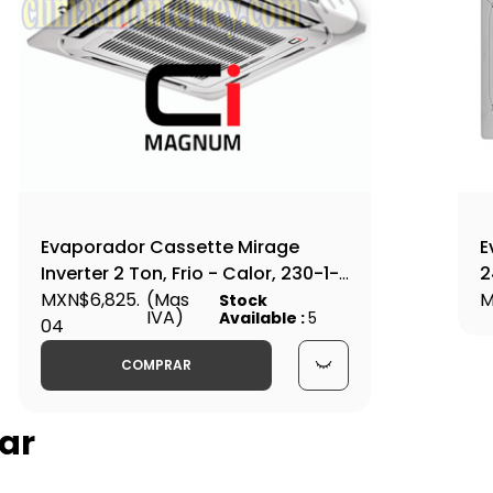
Evaporador Cassette Mirage
E
Inverter 2 Ton, Frio - Calor, 230-1-
2
60, Magnum Series - SETEFC241M
MXN$6,825.
(Mas
A
M
Stock
IVA)
Available :
5
04
COMPRAR
ar