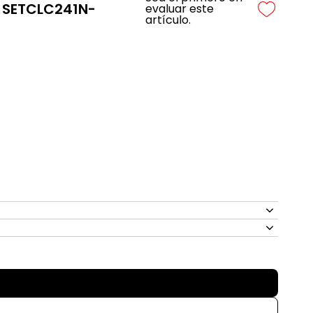
 - SETCLC241N-
evaluar este
artículo.