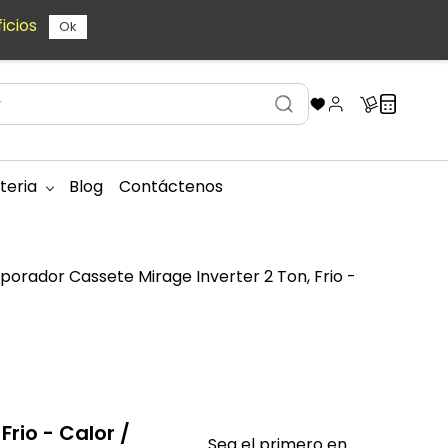
icios
Ok
teria
Blog
Contáctenos
porador Cassete Mirage Inverter 2 Ton, Frio -
rio - Calor /
Sea el primero en