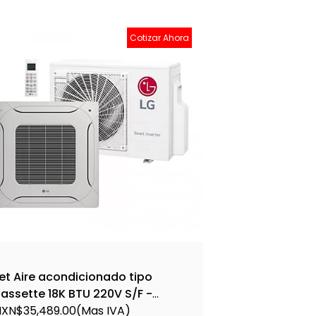
Cotizar Ahora
Set
Cas
SET
MXN
et Aire acondicionado tipo
assette 18K BTU 220V S/F -
ETATUQ22GPLA4 - ATNQ22GPLA4
XN$35,489.00
(Mas IVA)