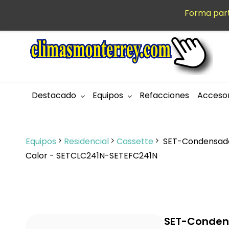
Saltar al
Forma part
MXN
contenido
principal
Destacado
Equipos
Refacciones
Accesor
Equipos
Residencial
Cassette
SET-Condensador 
Calor - SETCLC241N-SETEFC241N
SET-Condensa