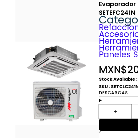
Evaporador C
SETEFC241N
Catego
Refaccio
Accesorio
Herramien
Herramie
Paneles S
MXN$20
Stock Available 
SKU : SETCLC241
DESCARGAS