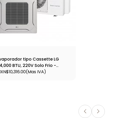
vaporador tipo Cassette LG
4,000 BTU, 220V Solo Frio -
TNQ30GPLA4
XN$10,316.00
(Mas IVA)