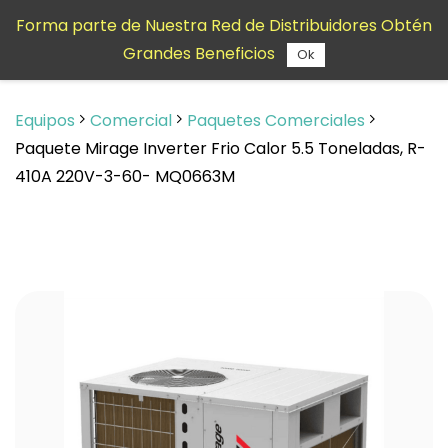
Saltar al
Forma parte de Nuestra Red de Distribuidores Obtén
contenido
Grandes Beneficios
principal
Ok
Equipos
Comercial
Paquetes Comerciales
Paquete Mirage Inverter Frio Calor 5.5 Toneladas, R-
410A 220V-3-60- MQ0663M