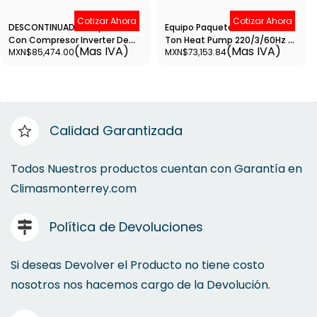
Cotizar Ahora
Cotizar Ahora
DESCONTINUADO Paquete
Equipo Paquete Residencial 5
Con Compresor Inverter De
Ton Heat Pump 220/3/60Hz R-
(Mas IVA)
(Mas IVA)
MXN$85,474.00
MXN$73,153.84
Alta Eficiencia 5Ton -
410A - YMGE60BNU-MSWX/1
Proteccion Black Fin Para Alto
Y Bajo Voltaje 220V Solo Frío.
Calidad Garantizada
Todos Nuestros productos cuentan con Garantía en
Climasmonterrey.com
Política de Devoluciones
Si deseas Devolver el Producto no tiene costo
nosotros nos hacemos cargo de la Devolución.