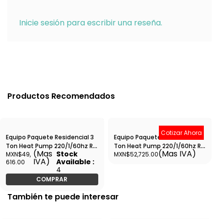
Inicie sesión para escribir una reseña.
Productos Recomendados
Cotizar Ahora
Equipo Paquete Residencial 3
Equipo Paquete Residencial 5
Ton Heat Pump 220/1/60hz R-
Ton Heat Pump 220/1/60hz R-
(Mas
(Mas IVA)
Stock
MXN$49,
MXN$52,725.00
410A - YMGE36BZJ--MSW1
410A -YMGE60BZJ--MSW1
IVA)
Available :
616.00
4
COMPRAR
También te puede interesar