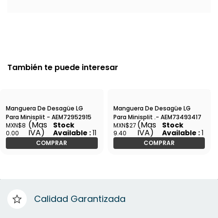
También te puede interesar
Manguera De Desagüe LG
Manguera De Desagüe LG
Para Minisplit - AEM72952915
Para Minisplit .- AEM73493417
(Mas
(Mas
Stock
Stock
MXN$8
MXN$27
IVA)
IVA)
Available :
11
Available :
1
0.00
9.40
COMPRAR
COMPRAR
Calidad Garantizada