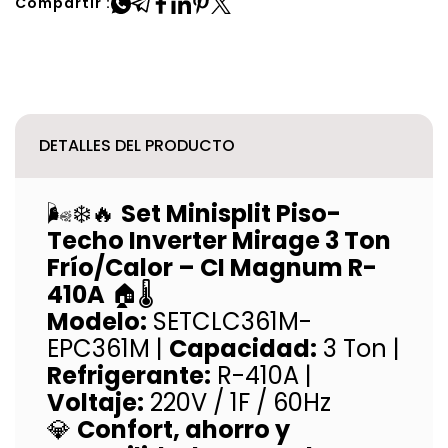
Compartir :
DETALLES DEL PRODUCTO
🌬️❄️🔥
Set Minisplit Piso-
Techo Inverter Mirage 3 Ton
Frío/Calor – CI Magnum R-
410A
🏠🌡️
Modelo:
SETCLC361M-
EPC361M |
Capacidad:
3 Ton |
Refrigerante:
R-410A |
Voltaje:
220V / 1F / 60Hz
💎
Confort, ahorro y