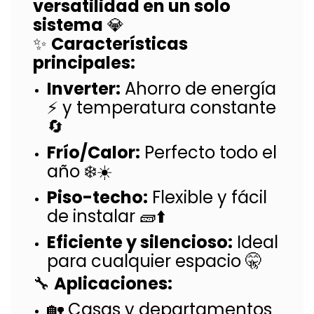
versatilidad en un solo
sistema
💎
✨
Características
principales:
Inverter:
Ahorro de energía
⚡ y temperatura constante
🔄
Frío/Calor:
Perfecto todo el
año ❄️☀️
Piso-techo:
Flexible y fácil
de instalar 🧱⬆️
Eficiente y silencioso:
Ideal
para cualquier espacio 🤫
🔧
Aplicaciones:
🏡 Casas y departamentos