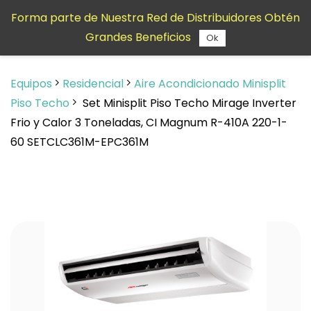
Saltar al
Forma parte de Nuestra Red de Distribuidores Obtén
contenido
Grandes Beneficios
principal
Ok
Equipos
Residencial
Aire Acondicionado Minisplit
Piso Techo
Set Minisplit Piso Techo Mirage Inverter
Frio y Calor 3 Toneladas, CI Magnum R-410A 220-1-
60 SETCLC361M-EPC361M