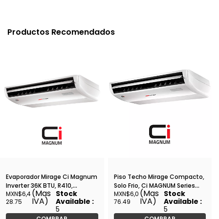
Productos Recomendados
Evaporador Mirage Ci Magnum
Piso Techo Mirage Compacto,
Inverter 36K BTU, R410,
Solo Frio, Ci MAGNUM Series
(Mas
(Mas
Stock
Stock
MXN$6,4
MXN$6,0
Frio/Calor, 220v Monofasico -
EPF361V
IVA)
IVA)
Available :
Available :
28.75
76.49
EPC361M
5
5
COMPRAR
COMPRAR