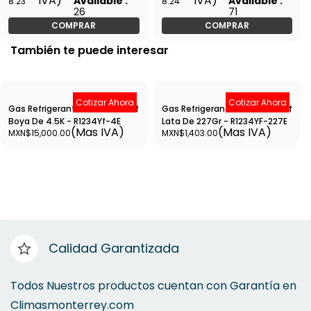
IVA)
IVA)
Available :
Available :
8.23
8.24
26
71
COMPRAR
COMPRAR
También te puede interesar
Cotizar Ahora
Cotizar Ahora
Gas Refrigerante Erka R-1234Yf
Gas Refrigerante Erka R-1234Yf
Boya De 4.5K - R1234Yf-4E
Lata De 227Gr - R1234YF-227E
(Mas IVA)
(Mas IVA)
MXN$15,000.00
MXN$1,403.00
Calidad Garantizada
Todos Nuestros productos cuentan con Garantía en
Climasmonterrey.com