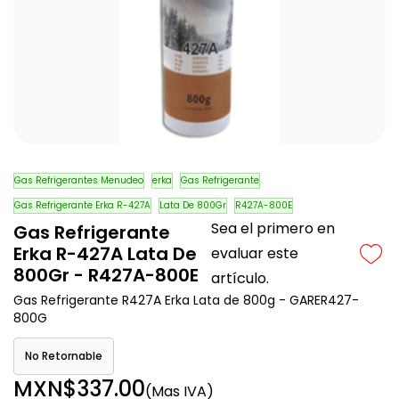
Gas Refrigerantes Menudeo
erka
Gas Refrigerante
Gas Refrigerante Erka R-427A
Lata De 800Gr
R427A-800E
Sea el primero en
Gas Refrigerante
Erka R-427A Lata De
evaluar este
800Gr - R427A-800E
artículo.
Gas Refrigerante R427A Erka Lata de 800g - GARER427-
800G
No Retornable
MXN$337.00
(Mas IVA)