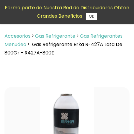
Saltar al
Forma parte de Nuestra Red de Distribuidores Obtén
contenido
Grandes Beneficios
principal
Ok
Accesorios
Gas Refrigerante
Gas Refrigerantes
Menudeo
Gas Refrigerante Erka R-427A Lata De
800Gr - R427A-800E