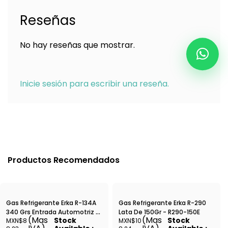
Reseñas
No hay reseñas que mostrar.
Inicie sesión para escribir una reseña.
Productos Recomendados
Gas Refrigerante Erka R-134A
Gas Refrigerante Erka R-290
340 Grs Entrada Automotriz //
Lata De 150Gr - R290-150E
(Mas
(Mas
Stock
Stock
MXN$8
MXN$10
Tapa Ciega - R134-340EA