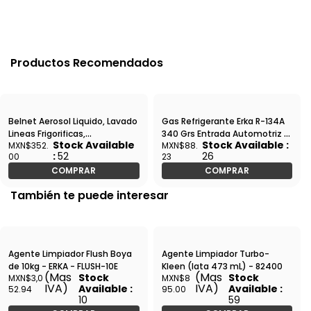
Productos Recomendados
Belnet Aerosol Liquido, Lavado
Gas Refrigerante Erka R-134A
Lineas Frigorificas,
340 Grs Entrada Automotriz //
Stock Available
Stock Available :
MXN$352.
MXN$88.
TR1009.YW.M0 - LQLVAA002
Tapa Ciega - R134-340EA
:
52
26
00
23
COMPRAR
COMPRAR
También te puede interesar
Agente Limpiador Flush Boya
Agente Limpiador Turbo-
de 10kg - ERKA - FLUSH-10E
Kleen (lata 473 mL) - 82400
(Mas
(Mas
Stock
Stock
MXN$3,0
MXN$8
IVA)
IVA)
Available :
Available :
52.94
95.00
10
59