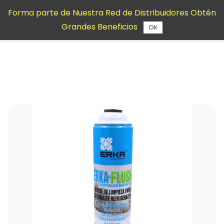
Saltar al
Forma parte de Nuestra Red de Distribuidores Obtén
contenido
Grandes Beneficios
principal
Ok