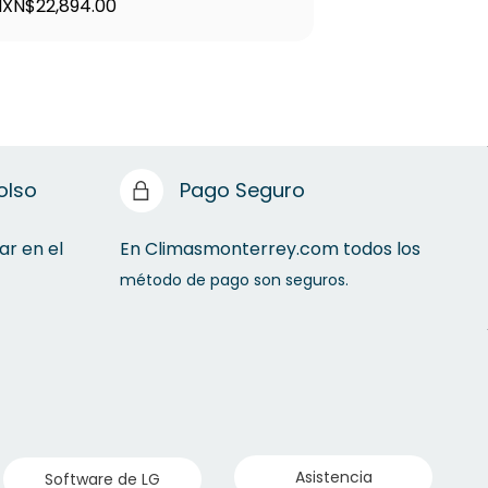
assette 12K BTU 220V Frio/Calor
XN$22,894.00
Cas
MXN
 AMNW12GTRA1.ANWALAT
- 
olso
Pago Seguro
ar en el
En Climasmonterrey.com todos los
método de pago son seguros.
Asistencia
Software de LG