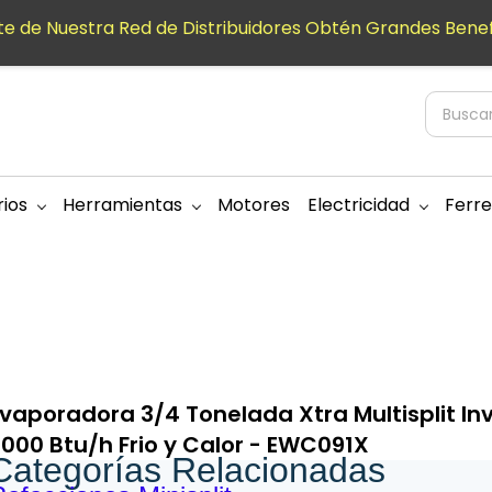
e de Nuestra Red de Distribuidores Obtén Grandes Benef
ios
Herramientas
Motores
Electricidad
Ferre
vaporadora 3/4 Tonelada Xtra Multisplit In
000 Btu/h Frio y Calor - EWC091X
Categorías Relacionadas