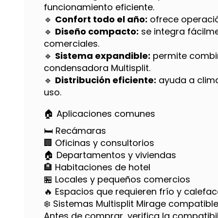
funcionamiento eficiente.
🔹
Confort todo el año:
ofrece operació
🔹
Diseño compacto:
se integra fácilm
comerciales.
🔹
Sistema expandible:
permite combi
condensadora Multisplit.
🔹
Distribución eficiente:
ayuda a clima
uso.
🏠 Aplicaciones comunes
🛏️ Recámaras
🏢 Oficinas y consultorios
🏠 Departamentos y viviendas
🏨 Habitaciones de hotel
🏪 Locales y pequeños comercios
🔥 Espacios que requieren frío y calefa
❄️ Sistemas Multisplit Mirage compatibl
Antes de comprar, verifica la compatib