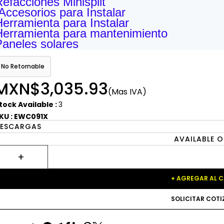
Refacciones Minisplit
Accesorios para Instalar
Herramienta para Instalar
Herramienta para mantenimiento
Paneles solares
No Retornable
MXN$3,035.93
(Mas IVA)
tock Available :
3
KU : EWC091X
ESCARGAS
AVAILABLE O
+ AGREGAR AL 
SOLICITAR COT