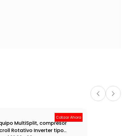
Cotizar Ahora
quipo MultiSplit, compresor
Equ
croll Rotativo Inverter tipo
Scr