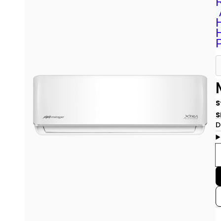
S
S
D