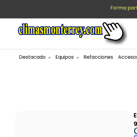
Saltar al
Forma part
MXN
contenido
principal
Destacado
Equipos
Refacciones
Accesor
E
9