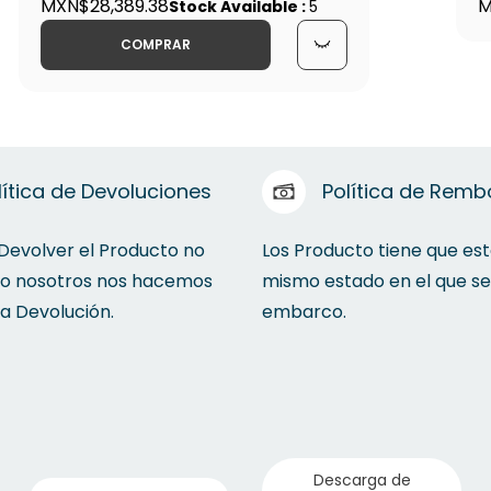
Multisplit Inverter Mirage 36000
MXN$28,389.38
C
M
Stock Available :
5
Btu/h 1 Drive 4 Frios y Calor -
-
COMPRAR
CSC361Y
lítica de Devoluciones
Política de Remb
 Devolver el Producto no
Los Producto tiene que est
to nosotros nos hacemos
mismo estado en el que se
la Devolución.
embarco.
Descarga de