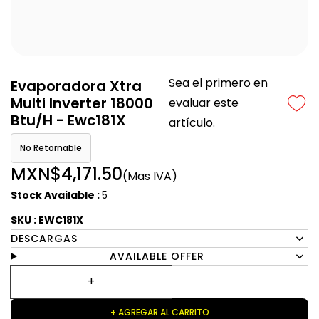
Sea el primero en
Evaporadora Xtra
Multi Inverter 18000
evaluar este
Btu/H - Ewc181X
artículo.
No Retornable
MXN$4,171.50
(Mas IVA)
Stock Available :
5
SKU : EWC181X
DESCARGAS
AVAILABLE OFFER
+ AGREGAR AL CARRITO