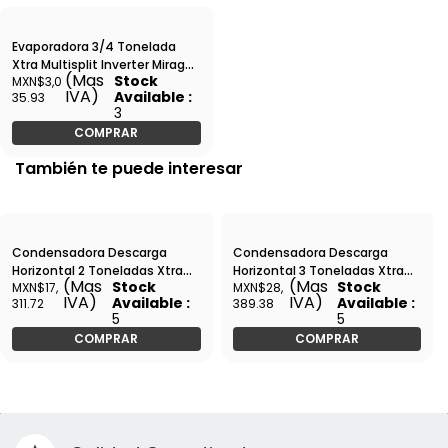
Evaporadora 3/4 Tonelada
Xtra Multisplit Inverter Mirage
(Mas
Stock
MXN$3,0
9000 Btu/h Frio y Calor -
IVA)
Available :
35.93
EWC091X
3
COMPRAR
También te puede interesar
Condensadora Descarga
Condensadora Descarga
Horizontal 2 Toneladas Xtra
Horizontal 3 Toneladas Xtra
(Mas
(Mas
Stock
Stock
MXN$17,
MXN$28,
Multisplit Inverter Mirage
Multisplit Inverter Mirage
IVA)
IVA)
Available :
Available :
311.72
389.38
27000 Btu/h 1 Drive 3 Frios y
36000 Btu/h 1 Drive 4 Frios y
5
5
Calor - CSC271Y
Calor - CSC361Y
COMPRAR
COMPRAR