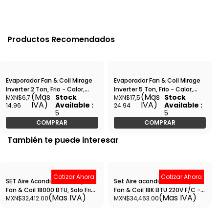
Productos Recomendados
Evaporador Fan & Coil Mirage
Evaporador Fan & Coil Mirage
Inverter 2 Ton, Frio - Calor,
Inverter 5 Ton, Frio - Calor,
(Mas
(Mas
Stock
Stock
MXN$6,7
MXN$17,5
230-1-60, Magnum Series -
230/1/60, Magnum Series -
IVA)
IVA)
Available :
Available :
14.96
24.94
EDC241M
EDC601M
5
5
COMPRAR
COMPRAR
También te puede interesar
Cotizar Ahora
Cotizar Ahora
SET Aire Acondicionado tipo
Set Aire acondicionado tipo
Fan & Coil 18000 BTU, Solo Frio,
Fan & Coil 18K BTU 220V F/C -
(Mas IVA)
(Mas IVA)
MXN$32,412.00
MXN$34,463.00
220V - SETABUQ22GM1A4-
SETABUW18GM1S1 -
ABNQ22GM1A4
ABNW18GM1S1