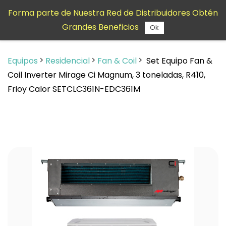
Saltar al
Forma parte de Nuestra Red de Distribuidores Obtén
contenido
Grandes Beneficios
principal
Ok
Equipos
Residencial
Fan & Coil
Set Equipo Fan &
Coil Inverter Mirage Ci Magnum, 3 toneladas, R410,
Frioy Calor SETCLC361N-EDC361M