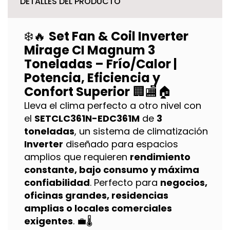
DETALLES DEL PRODUCTO
❄️🔥
Set Fan & Coil Inverter
Mirage CI Magnum 3
Toneladas – Frío/Calor |
Potencia, Eficiencia y
Confort Superior
🏢🏬🏠
Lleva el clima perfecto a otro nivel con
el
SETCLC361N-EDC361M
de
3
toneladas
, un sistema de climatización
Inverter
diseñado para espacios
amplios que requieren
rendimiento
constante, bajo consumo y máxima
confiabilidad
. Perfecto para
negocios,
oficinas grandes, residencias
amplias o locales comerciales
exigentes
. 💼🌡️