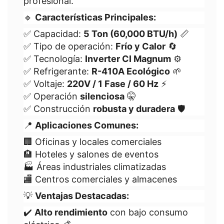
profesional.
🔹
Características Principales:
✅ Capacidad:
5 Ton (60,000 BTU/h)
📏
✅ Tipo de operación:
Frío y Calor
🔄
✅ Tecnología:
Inverter CI Magnum
⚙️
✅ Refrigerante:
R-410A Ecológico
🌱
✅ Voltaje:
220V / 1 Fase / 60 Hz
⚡
✅ Operación
silenciosa
🤫
✅ Construcción
robusta y duradera
🛡️
📍
Aplicaciones Comunes:
🏢 Oficinas y locales comerciales
🏨 Hoteles y salones de eventos
🏭 Áreas industriales climatizadas
🏬 Centros comerciales y almacenes
💡
Ventajas Destacadas:
✔️
Alto rendimiento
con bajo consumo