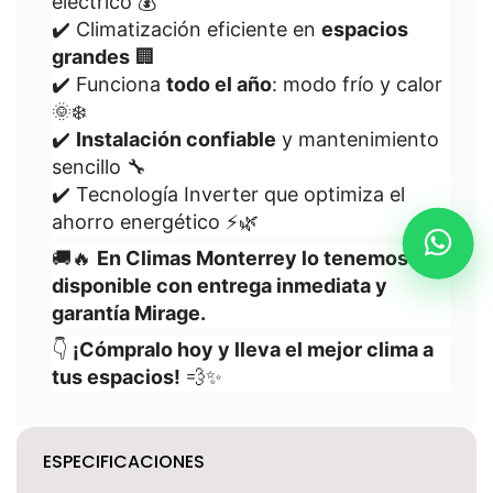
eléctrico 💰
✔️ Climatización eficiente en
espacios
grandes
🏢
✔️ Funciona
todo el año
: modo frío y calor
🌞❄️
✔️
Instalación confiable
y mantenimiento
sencillo 🔧
✔️ Tecnología Inverter que optimiza el
ahorro energético ⚡🌿
🚚🔥
En Climas Monterrey lo tenemos
disponible con entrega inmediata y
garantía Mirage.
👇
¡Cómpralo hoy y lleva el mejor clima a
tus espacios!
💨✨
ESPECIFICACIONES