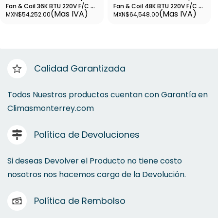
Fan & Coil 36K BTU 220V F/C -
Fan & Coil 48K BTU 220V F/C -
(Mas IVA)
(Mas IVA)
MXN$54,252.00
MXN$64,548.00
SETABUW36GM2S1 -
SETABUW48GM3S1 -
ABNW36GM2S1
ABNW48GM3S1
Calidad Garantizada
Todos Nuestros productos cuentan con Garantía en
Climasmonterrey.com
Política de Devoluciones
Si deseas Devolver el Producto no tiene costo
nosotros nos hacemos cargo de la Devolución.
Política de Rembolso