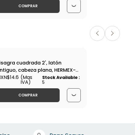
COMPRAR
isagra cuadrada 2', latón
Bis
ntiguo, cabeza plana, HERMEX-
cab
C-202P / 43249
XN$14.6
(Mas
43
MXN
Stock Available :
IVA)
5
6
COMPRAR