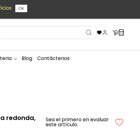
icios
Ok
teria
Blog
Contáctenos
za redonda,
Sea el primero en evaluar
este artículo.