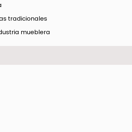
a
s tradicionales
ndustria mueblera