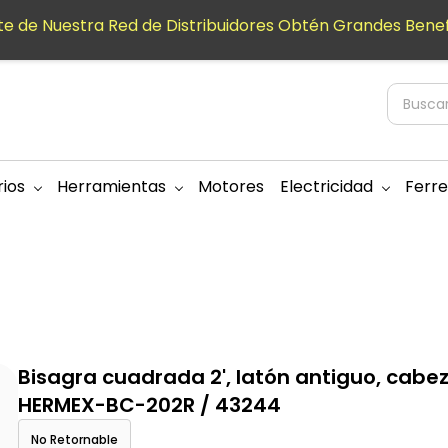
e de Nuestra Red de Distribuidores Obtén Grandes Benef
ios
Herramientas
Motores
Electricidad
Ferre
Bisagra cuadrada 2', latón antiguo, cabe
HERMEX-BC-202R / 43244
No Retornable