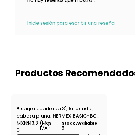
No hay reseñas que mostrar.
Inicie sesión para escribir una reseña.
Productos Recomendado
Bisagra cuadrada 3', latonado,
cabeza plana, HERMEX BASIC-BC-
301PP / 28800
MXN$13.3
(Mas
Stock Available :
IVA)
5
6