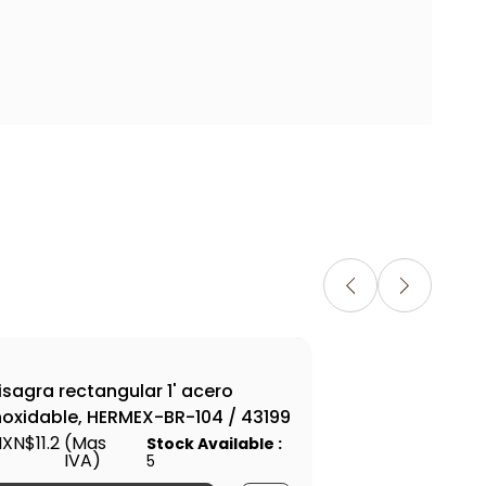
isagra rectangular 1' acero
Bis
noxidable, HERMEX-BR-104 / 43199
lat
XN$11.2
(Mas
MXN
Stock Available :
IVA)
5
6