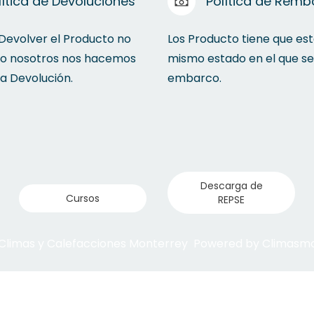
lítica de Devoluciones
Política de Remb
 Devolver el Producto no
Los Producto tiene que est
to nosotros nos hacemos
mismo estado en el que se
la Devolución.
embarco.
Descarga de
Cursos
REPSE
 Climas y Calefacciones Monterrey Powered by Climas