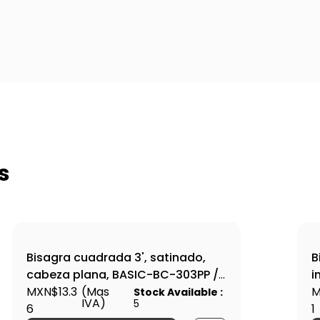
s
Bisagra cuadrada 3', satinado,
B
cabeza plana, BASIC-BC-303PP /
i
23687
MXN$13.3
(Mas
M
Stock Available :
IVA)
5
6
1