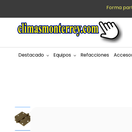
Saltar al
Forma part
MXN
contenido
principal
Destacado
Equipos
Refacciones
Accesor