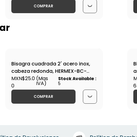
COMPRAR
ar
Bisagra cuadrada 2' acero inox,
B
cabeza redonda, HERMEX-BC-
a
204R / 43220
MXN$25.0
(Mas
B
M
Stock Available :
IVA)
5
0
6
COMPRAR