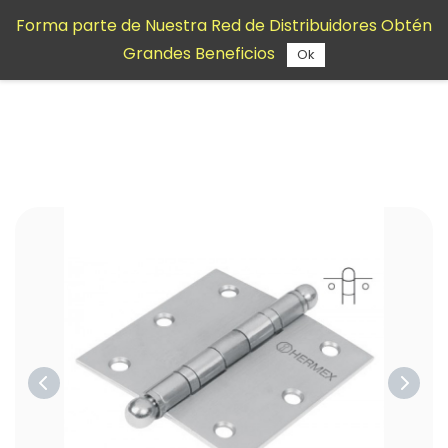
Saltar al
Forma parte de Nuestra Red de Distribuidores Obtén
contenido
Grandes Beneficios
principal
Ok