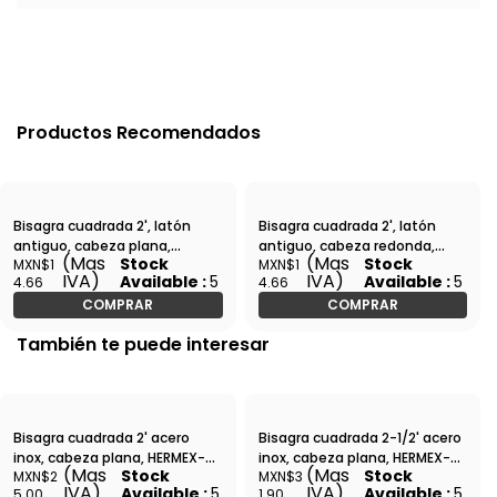
Productos Recomendados
Bisagra cuadrada 2', latón
Bisagra cuadrada 2', latón
antiguo, cabeza plana,
antiguo, cabeza redonda,
(Mas
(Mas
Stock
Stock
MXN$1
MXN$1
HERMEX-BC-202P / 43249
HERMEX-BC-202R / 43244
IVA)
IVA)
Available :
5
Available :
5
4.66
4.66
COMPRAR
COMPRAR
También te puede interesar
Bisagra cuadrada 2' acero
Bisagra cuadrada 2-1/2' acero
inox, cabeza plana, HERMEX-
inox, cabeza plana, HERMEX-
(Mas
(Mas
Stock
Stock
MXN$2
MXN$3
BC-204P / 43225
BC-254P / 43226
IVA)
IVA)
Available :
5
Available :
5
5.00
1.90