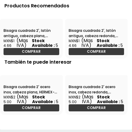
Productos Recomendados
Bisagra cuadrada 2', latón
Bisagra cuadrada 2', latón
antiguo, cabeza plana,
antiguo, cabeza redonda,
(Mas
(Mas
Stock
Stock
MXN$1
MXN$1
HERMEX-BC-202P / 43249
HERMEX-BC-202R / 43244
IVA)
IVA)
Available :
5
Available :
5
4.66
4.66
COMPRAR
COMPRAR
También te puede interesar
Bisagra cuadrada 2' acero
Bisagra cuadrada 2' acero
inox, cabeza plana, HERMEX-
inox, cabeza redonda,
(Mas
(Mas
Stock
Stock
MXN$2
MXN$2
BC-204P / 43225
HERMEX-BC-204R / 43220
IVA)
IVA)
Available :
5
Available :
5
5.00
5.00
COMPRAR
COMPRAR