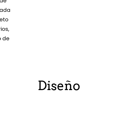
 de
cada
leto
ios,
o de
Diseño