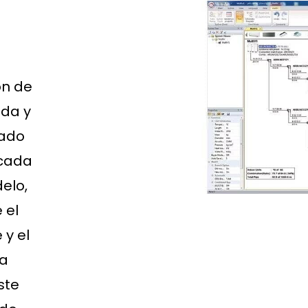
ón de
ida y
nado
 cada
elo,
 el
 y el
la
ste