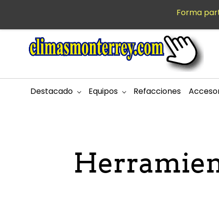
Saltar al
Forma part
MXN
contenido
principal
Destacado
Equipos
Refacciones
Accesor
Herramient