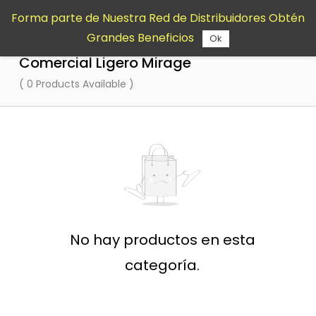
Saltar al
Forma parte de Nuestra Red de Distribuidores Obtén
contenido
Grandes Beneficios
principal
Ok
Comercial Ligero Mirage
( 0 Products Available )
No hay productos en esta
categoría.