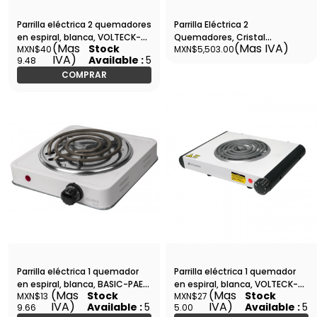
Parrilla eléctrica 2 quemadores
Parrilla Eléctrica 2
en espiral, blanca, VOLTECK-
Quemadores, Cristal
(Mas
(Mas IVA)
Stock
MXN$40
MXN$5,503.00
PAEL-2C / 48127
Inoxidable, Whirpool AKT315IX
IVA)
Available :
5
9.48
COMPRAR
Parrilla eléctrica 1 quemador
Parrilla eléctrica 1 quemador
en espiral, blanca, BASIC-PAEL-
en espiral, blanca, VOLTECK-
(Mas
(Mas
Stock
Stock
MXN$13
MXN$27
1CP / 23031
PAEL-1C / 48126
IVA)
IVA)
Available :
5
Available :
5
9.66
5.00