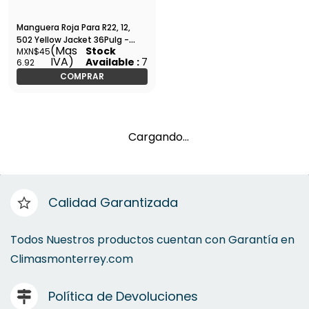
Manguera Roja Para R22, 12,
502 Yellow Jacket 36Pulg -
(Mas
Stock
MXN$45
21636
IVA)
Available :
7
6.92
COMPRAR
Cargando…
Calidad Garantizada
Todos Nuestros productos cuentan con Garantía en
Climasmonterrey.com
Política de Devoluciones