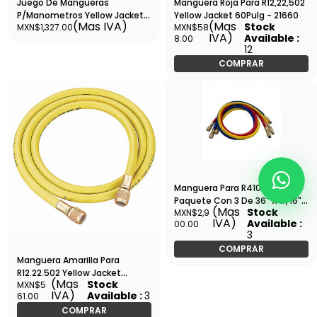
Juego De Mangueras
Manguera Roja Para R12,22,502
P/Manometros Yellow Jacket
Yellow Jacket 60Pulg - 21660
(Mas IVA)
(Mas
Stock
MXN$1,327.00
MXN$58
36 - 21983
IVA)
Available :
8.00
12
COMPRAR
Manguera Para R410-A
Paquete Con 3 De 36" X 5/16"
(Mas
Stock
MXN$2,9
Yellow Jacket - 21583
IVA)
Available :
00.00
3
COMPRAR
Manguera Amarilla Para
R12.22.502 Yellow Jacket
(Mas
Stock
MXN$5
60Pulg - 21060
IVA)
Available :
3
61.00
COMPRAR