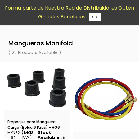
Saltar al
Forma parte de Nuestra Red de Distribuidores Obtén
contenido
Grandes Beneficios
principal
Ok
Mangueras Manifold
( 25 Products Available )
Empaque para Manguera
Carga (Bolsa 6 Pzas) - HG6
(Mas
Stock
MXN$2
IVA)
Available :
8
4.92