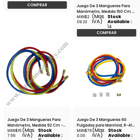
COMPRAR
Juego De 3 Mangueras Para
Manómetro, Medida 150 Cm -
(Mas
Stock
MXN$2
HU-60
IVA)
Available :
09.23
14
COMPRAR
Juego De 3 Mangueras Para
Juego De 3 Mangueras 60
Manómetro, Medida 92 Cm -
Pulgadas para Manifold, R-410
(Mas
(Mas
Stock
Stock
MXN$15
MXN$76
HU-36
- HU120L
IVA)
IVA)
Available :
Available :
7.55
0.00