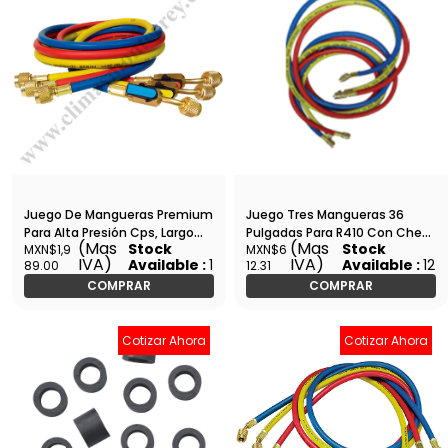
Juego De Mangueras Premium
Juego Tres Mangueras 36
Para Alta Presión Cps, Largo
Pulgadas Para R410 Con Check
(Mas
(Mas
Stock
Stock
MXN$1,9
MXN$6
152 Cm (60&Quot;) - HP5E
- Hu-100L
IVA)
IVA)
Available :
1
Available :
12
89.00
12.31
COMPRAR
COMPRAR
Cotizar Ahora
Cotizar Ahora