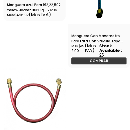
Manguera Azul Para R12,22,502
Yellow Jacket 36Pulg - 21236
(Mas IVA)
MXN$456.92
Manguera Con Manometro
Para Lata Con Valvula Tapa
(Mas
Stock
MXN$19
Ciega Erka, COOLCAR -
IVA)
Available :
2.00
MMLVCE
25
COMPRAR