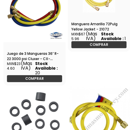
Manguera Amarilla 72Pulg
Yellow Jacket - 21072
(Mas
Stock
MXN$67
IVA)
Available :
1
5.96
COMPRAR
Juego de 3 Mangueras 36″ R-
22 3000 psi Cluxer - CX-
(Mas
Stock
MXN$23
J3MR22
IVA)
Available :
4.60
20
COMPRAR