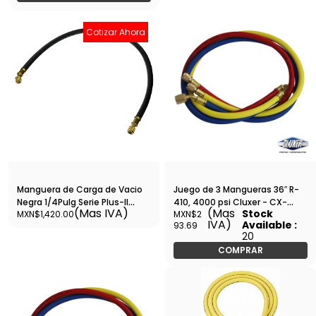
Cotizar Ahora
Manguera de Carga de Vaci­o
Juego de 3 Mangueras 36″ R-
Negra 1/4Pulg Serie Plus-II
410, 4000 psi Cluxer - CX-
(Mas IVA)
(Mas
Stock
MXN$1,420.00
MXN$2
36Pulg de Largo Yellow Jacket
J3MR410
IVA)
Available :
93.69
- 20236
20
COMPRAR