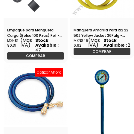
Empaque para Manguera
Manguera Amarilla Para R12 22
Carga (Bolsa 100 Pzas) Ref -
502 Yellow Jacket 36Pulg -
(Mas
(Mas
Stock
Stock
MXN$1
MXN$45
000056
21036
IVA)
IVA)
Available :
Available :
2
90.31
6.92
47
COMPRAR
COMPRAR
Cotizar Ahora