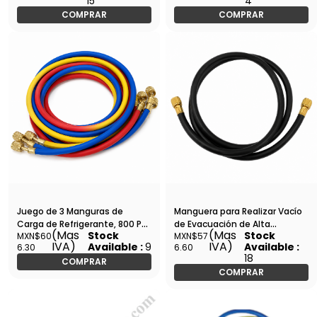
15
4
COMPRAR
COMPRAR
Juego de 3 Manguras de
Manguera para Realizar Vacío
Carga de Refrigerante, 800 PSI,
de Evacuación de Alta
(Mas
(Mas
Stock
Stock
MXN$60
MXN$57
150 CM DE LONGITUD, 1/4"-1/4"
Velocidad, 500-330 PSI, 180
IVA)
IVA)
Available :
9
Available :
6.30
6.60
(Y), 1/4"-5/16"®, 1/4"-5/16"(B)
CM, 3/8"-1/4" - WIP-MHH-2
18
COMPRAR
- WIP-MRH-1
COMPRAR