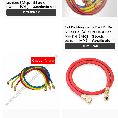
(Mas
Stock
MXN$69
IVA)
Available :
1
8.49
COMPRAR
Set De Mangueras De 3 Pz De
5 Pies De 1/4" Y 1 Pz De 4 Pies
(Mas
Stock
MXN$1,6
De 37 Uniweld - EZ5HS
IVA)
Available :
1
06.15
COMPRAR
Cotizar Ahora