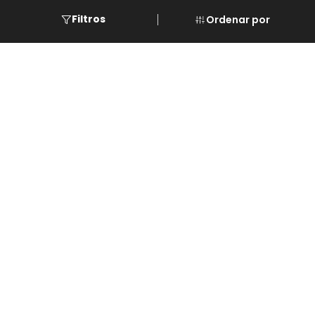
Filtros
Ordenar por
Formas de Pago
Eventos
Cursos
Descarga de REPSE
Software de LG
Asistencia
Paginas