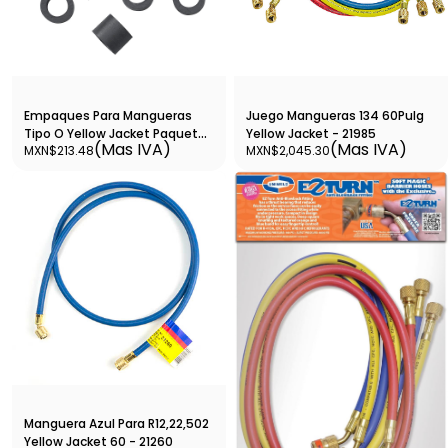
Empaques Para Mangueras
Juego Mangueras 134 60Pulg
Tipo O Yellow Jacket Paquete
Yellow Jacket - 21985
(Mas IVA)
(Mas IVA)
MXN$213.48
MXN$2,045.30
con 10 pza - 19020
Manguera Azul Para R12,22,502
Yellow Jacket 60 - 21260