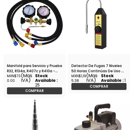
Manifold para Servicio y Prueba
Detector De Fugas 7 Niveles
R32, R134a, R407c y R410a -
50 Horas Continúas De Uso Gb
(Mas
(Mas
Stock
Stock
MXN$73
MXN$1,19
HCT-R32
- WJL-6000
IVA)
IVA)
Available :
Available :
1
0.00
5.38
25
COMPRAR
COMPRAR