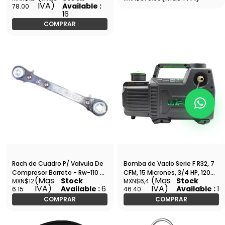
IVA)
Available :
78.00
Cluxer - CX536XST410 /
16
CXHAL-36Q
COMPRAR
Rach de Cuadro P/ Valvula De
Bomba de Vacio Serie F R32, 7
Compresor Barreto - Rw-110 -
CFM, 15 Micrones, 3/4 HP, 120
(Mas
(Mas
Stock
Stock
MXN$12
MXN$6,4
TSWSH
V/60 HZ - WIP-2F3R
IVA)
IVA)
Available :
6
Available :
1
6.15
46.40
COMPRAR
COMPRAR