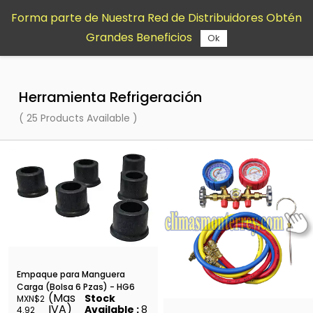
Saltar al
Forma parte de Nuestra Red de Distribuidores Obtén
contenido
Grandes Beneficios
principal
Ok
Herramienta Refrigeración
( 25 Products Available )
Empaque para Manguera
Carga (Bolsa 6 Pzas) - HG6
(Mas
Stock
MXN$2
IVA)
Available :
8
4.92