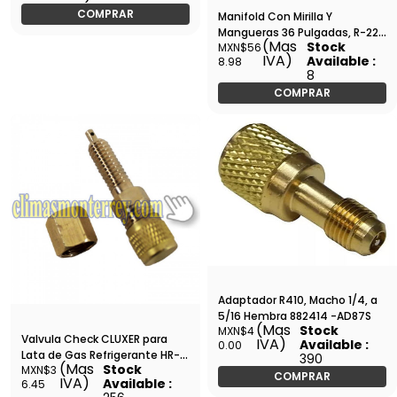
COMPRAR
Manifold Con Mirilla Y
Mangueras 36 Pulgadas, R-22,
(Mas
Stock
MXN$56
R-404, R-134A,R-407C /
IVA)
Available :
8.98
Cluxer - CX536XST / CXCT-
8
536N
COMPRAR
Adaptador R410, Macho 1/4, a
5/16 Hembra 882414 -AD87S
(Mas
Stock
MXN$4
Valvula Check CLUXER para
IVA)
Available :
0.00
Lata de Gas Refrigerante HR-
390
(Mas
Stock
MXN$3
28 - CXHR-28 - VVCHRF001
COMPRAR
IVA)
Available :
6.45