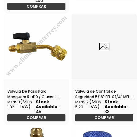
256
COMPRAR
Valvula De Paso Para
Valvula de Control de
Manguera R-410 / Cluxer -
Seguridad 5/16" FFL X 1/4" MFL -
(Mas
(Mas
Stock
Stock
MXN$11
MXN$17
CXCW-349
WIP-MCV-2
IVA)
IVA)
Available :
Available :
1.82
5.20
45
33
COMPRAR
COMPRAR