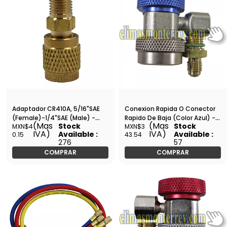
Adaptador CR410A, 5/16"SAE
Conexion Rapida O Conector
(Female)-1/4"SAE (Male) -
Rapido De Baja (Color Azul) -
(Mas
(Mas
Stock
Stock
MXN$4
MXN$3
HNG-R410A
Qc-L
IVA)
IVA)
Available :
Available :
0.15
43.54
276
57
COMPRAR
COMPRAR