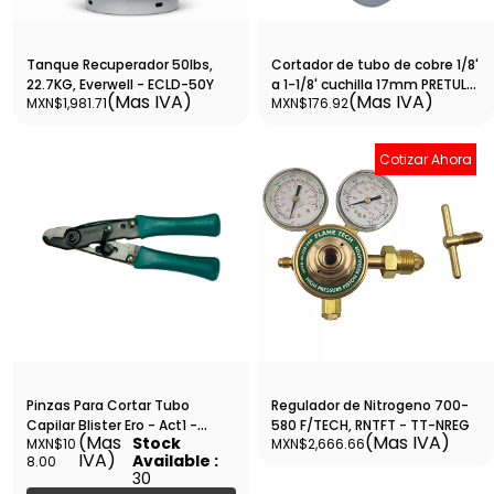
Tanque Recuperador 50lbs,
Cortador de tubo de cobre 1/8'
22.7KG, Everwell - ECLD-50Y
a 1-1/8' cuchilla 17mm PRETUL-
(Mas IVA)
(Mas IVA)
MXN$1,981.71
MXN$176.92
COT-P / 20960
Cotizar Ahora
Pinzas Para Cortar Tubo
Regulador de Nitrogeno 700-
Capilar Blister Ero - Act1 -
580 F/TECH, RNTFT - TT-NREG
(Mas
(Mas IVA)
Stock
MXN$10
MXN$2,666.66
PZREHA002
IVA)
Available :
8.00
30