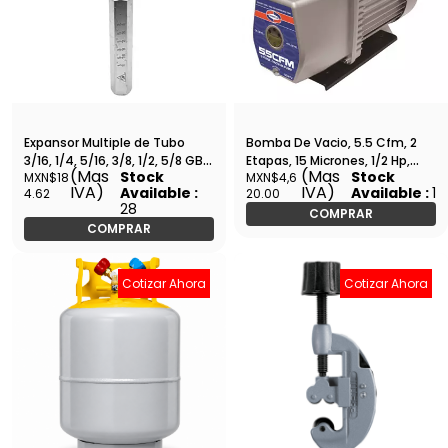
Expansor Multiple de Tubo
Bomba De Vacio, 5.5 Cfm, 2
3/16, 1/4, 5/16, 3/8, 1/2, 5/8 GB -
Etapas, 15 Micrones, 1/2 Hp,
(Mas
(Mas
Stock
Stock
MXN$18
MXN$4,6
FT-306
110V/60 Hz Uniweld - U5VP2
IVA)
IVA)
Available :
Available :
1
4.62
20.00
28
COMPRAR
COMPRAR
Cotizar Ahora
Cotizar Ahora