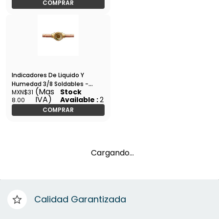
COMPRAR
Indicadores De Liquido Y
Humedad 3/8 Soldables -
(Mas
Stock
MXN$31
3940/3
IVA)
Available :
2
8.00
COMPRAR
Cargando…
Calidad Garantizada