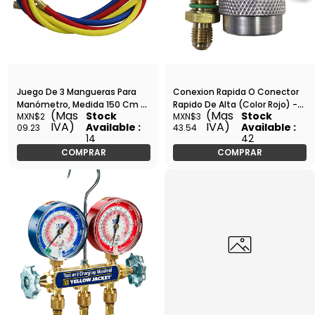
Juego De 3 Mangueras Para
Conexion Rapida O Conector
Manómetro, Medida 150 Cm -
Rapido De Alta (Color Rojo) -
(Mas
(Mas
Stock
Stock
MXN$2
MXN$3
HU-60
Qc-H
IVA)
IVA)
Available :
Available :
09.23
43.54
14
42
COMPRAR
COMPRAR