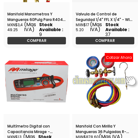
Manifold Manometros Y
Valvula de Control de
Mangueras 60Pulg Para R404,
Seguridad 1/4" FFL X 1/4" - WIP-
(Mas
(Mas
Stock
Stock
MXN$3,4
MXN$17
R410 Y R22 - 42004
MCV-3
IVA)
IVA)
Available :
Available :
49.25
5.20
9
37
COMPRAR
COMPRAR
Cotizar Ahora
Multímetro Digital con
Manifold Con Mirilla Y
Capacitancia Mirage -
Mangueras 36 Pulgadas R-
(Mas
(Mas IVA)
Stock
MXN$1,3
MXN$878.60
MMD700L
410A, R-134A, R507A, R-404A /