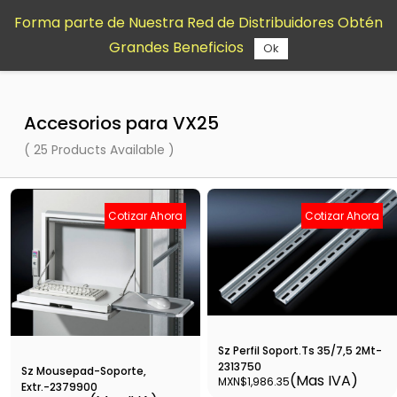
Saltar al
Forma parte de Nuestra Red de Distribuidores Obtén
contenido
Grandes Beneficios
principal
Ok
Accesorios para VX25
( 25 Products Available )
Cotizar Ahora
Cotizar Ahora
Sz Perfil Soport.Ts 35/7,5 2Mt-
2313750
Sz Mousepad-Soporte,
(Mas IVA)
MXN$1,986.35
Extr.-2379900