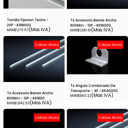
Tornillo Fijacion Techo -
Ts Accesorio Barras Ancho
20P.-4198000
600Mm - 10P.-4916000
(Mas IVA)
(Mas IVA)
MXN$1,170.57
MXN$1,381.61
Cotizar Ahora
Cotizar Ahora
Ts Angulo Combinado De
Transporte - 4P.-4540000
Ts Accesorio Barras Ancho
(Mas IVA)
MXN$950.22
800Mm - 10P.-491800
(Mas IVA)
MXN$1,942.53
Cotizar Ahora
Cotizar Ahora