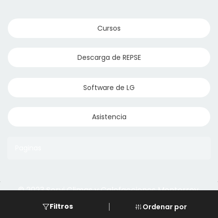
Cursos
Descarga de REPSE
Software de LG
Asistencia
Paginas
© 2023 Servi Climas y Calefacciones Monterrey
Aqua Aero
Powered by Climasmonterrey.com
Filtros
Ordenar por