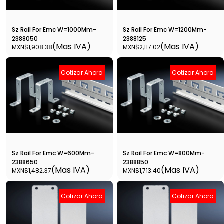
Sz Rail For Emc W=1000Mm-
Sz Rail For Emc W=1200Mm-
2388050
2388125
(Mas IVA)
(Mas IVA)
MXN$1,908.38
MXN$2,117.02
Cotizar Ahora
Cotizar Ahora
Sz Rail For Emc W=600Mm-
Sz Rail For Emc W=800Mm-
2388650
2388850
(Mas IVA)
(Mas IVA)
MXN$1,482.37
MXN$1,713.40
Cotizar Ahora
Cotizar Ahora