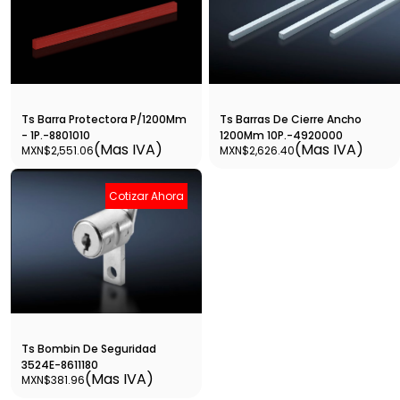
Ts Barra Protectora P/1200Mm
Ts Barras De Cierre Ancho
- 1P.-8801010
1200Mm 10P.-4920000
(Mas IVA)
(Mas IVA)
MXN$2,551.06
MXN$2,626.40
Cotizar Ahora
Ts Bombin De Seguridad
3524E-8611180
(Mas IVA)
MXN$381.96