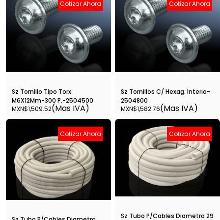
Cotizar Ahora
Cotizar Ahora
Sz Tornillo Tipo Torx
Sz Tornillos C/ Hexag. Interio-
M6X12Mm-300 P.-2504500
2504800
(Mas IVA)
(Mas IVA)
MXN$1,509.52
MXN$1,582.76
Cotizar Ahora
Cotizar Ahora
Sz Tubo P/Cables Diametro 29
Sz Tubo P/Cables Diametro