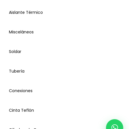
Aislante Térmico
Misceláneos
Baterías
Soldar
Bombas para Agua Presurizadoras
Tubería
Conexiones
Aislante
Cinta Teflón
Pijas