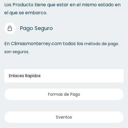
Los Producto tiene que estar en el mismo estado en
el que se embarco.
Tornillos
Pago Seguro
Fundentes
Conexiones CPVC
En Climasmonterrey.com todos los
método de pago
son seguros.
CPVC
Cintas Aluminio
Enlaces Rapidos
Grapas
Formas de Pago
Conexión PP
Soldadura
Eventos