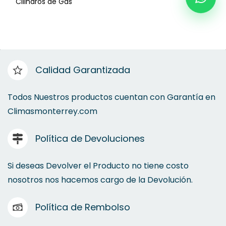
Cilindros de Gas
Más Bombas de Agua
Boquillas
Tubería PVC
Conexiones PVC
Calidad Garantizada
Pegamento
Todos Nuestros productos cuentan con Garantía en
Climasmonterrey.com
Taquetes
Cinta Teflón
Cilindros para Gas
Política de Devoluciones
Gases
Si deseas Devolver el Producto no tiene costo
nosotros nos hacemos cargo de la Devolución.
Conexión Galvanizada
PPR
Política de Rembolso
Cintas Insulación Elastómero